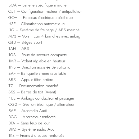
BOA – Batterie spécifique marché
C5T – Configuration moteur / antipollution
GOH – Faisceau électrique spécifique
H3F – Climatisation automatique
J1Q – Système de freinage / ABS marché
M73 – Volant cuir 4 branches avec airbag
Q1D – Sièges sport
1AH – ABS
1G3 – Roue de secours compacte
1MR – Volant réglable en hauteur
1N3 – Direction assistée Servotronic
3AF – Banquette arrière rabattable
3BS – Appuie-têtes arrière
T7J – Documentation marché
3S2 – Barres de toit (Avant)
4UE – Airbags conducteur et passager
OG2 – Gestion électrique / alternateur
8AE – Autoradio Audi
8GG – Alternateur renforcé
8FA – Sans feux de jour
8RQ – Système audio Audi
1KE – Freins à disques renforcés