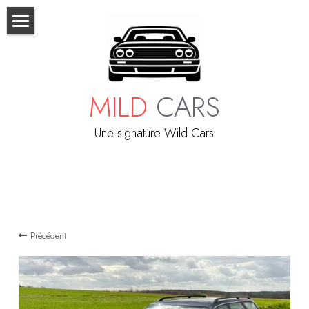
×
LES CATÉGORIES DE LA BOUTIQUE
Accueil
Toutes les catégories
Mild Cars
MILD
CARS
A vendre
Une signature Wild Cars
Contact
Précédent