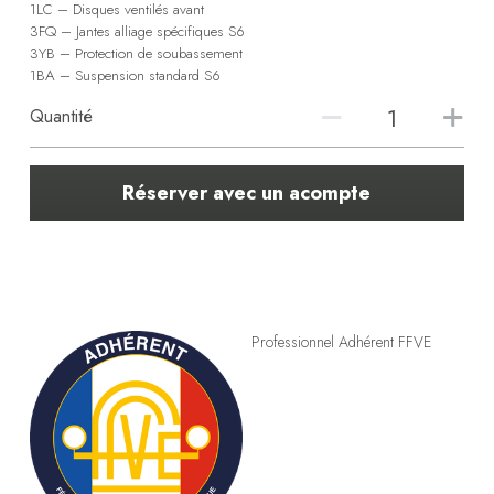
1LC – Disques ventilés avant
3FQ – Jantes alliage spécifiques S6
3YB – Protection de soubassement
1BA – Suspension standard S6
Quantité
Réserver avec un acompte
Professionnel Adhérent FFVE